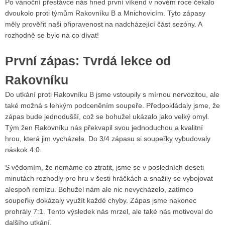
Po vánoční přestávce nás hned první víkend v novém roce čekalo
dvoukolo proti týmům Rakovníku B a Mnichovicím. Tyto zápasy
měly prověřit naši připravenost na nadcházející část sezóny. A
rozhodně se bylo na co dívat!
První zápas: Tvrdá lekce od
Rakovníku
Do utkání proti Rakovníku B jsme vstoupily s mírnou nervozitou, ale
také možná s lehkým podceněním soupeře. Předpokládaly jsme, že
zápas bude jednodušší, což se bohužel ukázalo jako velký omyl.
Tým žen Rakovníku nás překvapil svou jednoduchou a kvalitní
hrou, která jim vycházela. Do 3/4 zápasu si soupeřky vybudovaly
náskok 4:0.
S vědomím, že nemáme co ztratit, jsme se v posledních deseti
minutách rozhodly pro hru v šesti hráčkách a snažily se vybojovat
alespoň remízu. Bohužel nám ale nic nevycházelo, zatímco
soupeřky dokázaly využít každé chyby. Zápas jsme nakonec
prohrály 7:1. Tento výsledek nás mrzel, ale také nás motivoval do
dalšího utkání.