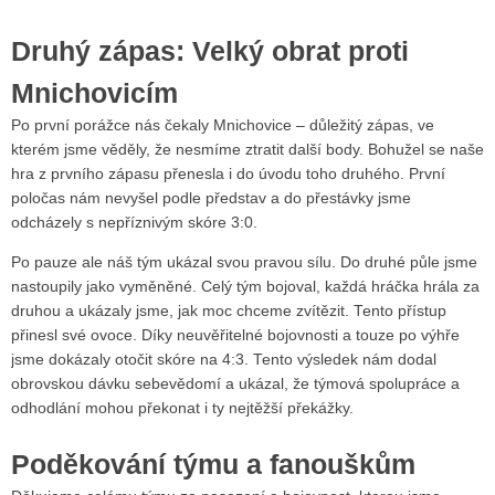
Druhý zápas: Velký obrat proti
Mnichovicím
Po první porážce nás čekaly Mnichovice – důležitý zápas, ve
kterém jsme věděly, že nesmíme ztratit další body. Bohužel se naše
hra z prvního zápasu přenesla i do úvodu toho druhého. První
poločas nám nevyšel podle představ a do přestávky jsme
odcházely s nepříznivým skóre 3:0.
Po pauze ale náš tým ukázal svou pravou sílu. Do druhé půle jsme
nastoupily jako vyměněné. Celý tým bojoval, každá hráčka hrála za
druhou a ukázaly jsme, jak moc chceme zvítězit. Tento přístup
přinesl své ovoce. Díky neuvěřitelné bojovnosti a touze po výhře
jsme dokázaly otočit skóre na 4:3. Tento výsledek nám dodal
obrovskou dávku sebevědomí a ukázal, že týmová spolupráce a
odhodlání mohou překonat i ty nejtěžší překážky.
Poděkování týmu a fanouškům