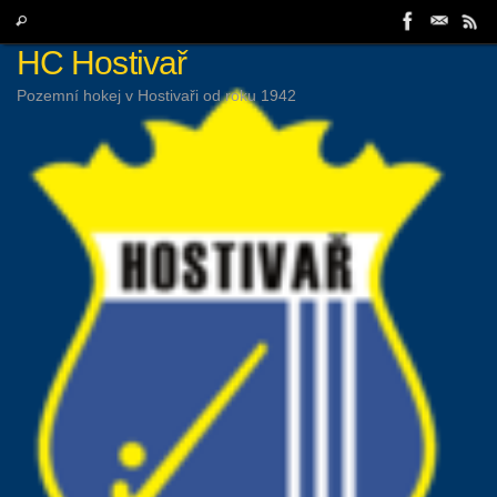
Skip
Search
Search
to
for:
HC Hostivař
content
Pozemní hokej v Hostivaři od roku 1942