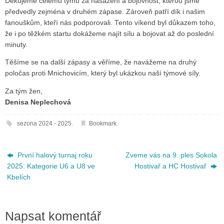
Děkujeme celému týmu za nasazení a bojovnost, kterou jsme
předvedly zejména v druhém zápase. Zároveň patří dík i našim
fanouškům, kteří nás podporovali. Tento víkend byl důkazem toho,
že i po těžkém startu dokážeme najít sílu a bojovat až do poslední
minuty.
Těšíme se na další zápasy a věříme, že navážeme na druhý
poločas proti Mnichovicím, který byl ukázkou naší týmové síly.
Za tým žen,
Denisa Neplechová
sezona 2024 - 2025
.
Bookmark
.
První halový turnaj roku
Zveme vás na 9. ples Sokola
2025: Kategorie U6 a U8 ve
Hostivař a HC Hostivař
Kbelích
Napsat komentář